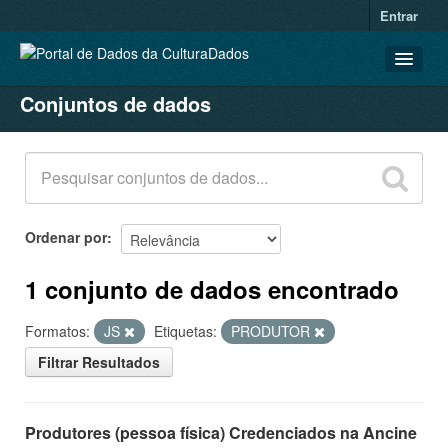
Entrar
Conjuntos de dados
CONJUNTOS DE DADOS
ORGANIZAÇÕES
GRUPOS
SOBRE
Ordenar por
1 conjunto de dados encontrado
Formatos:
JS
Etiquetas:
PRODUTOR
Filtrar Resultados
Produtores (pessoa física) Credenciados na Ancine