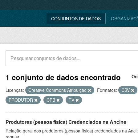
CONJUNTOS DE DADOS
ORGANIZAÇ
1 conjunto de dados encontrado
Or
Licenças:
Creative Commons Atribuição
Formatos:
CSV
PRODUTOR
CPB
TV
Produtores (pessoa física) Credenciados na Ancine
Relação geral dos produtores (pessoa física) credenciados na Anc
regular.