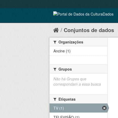
Conjuntos de dados
Organizações
Ancine (1)
Grupos
Não há Grupos que
correspondam a essa busca
Etiquetas
TV (1)
TELEVISÃO (1)