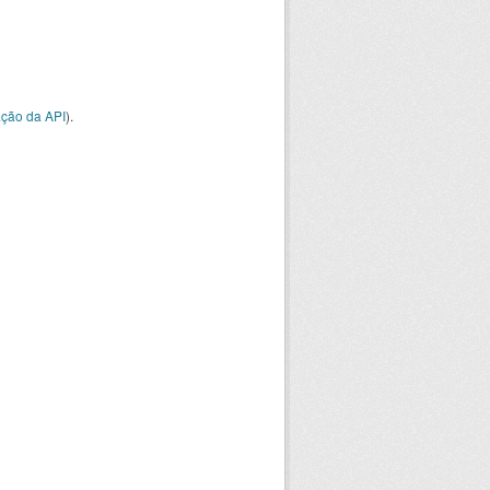
ção da API
).