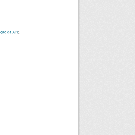
ção da API
).