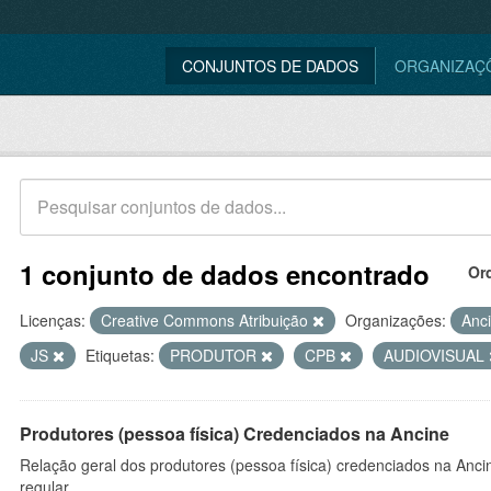
CONJUNTOS DE DADOS
ORGANIZAÇ
1 conjunto de dados encontrado
Or
Licenças:
Creative Commons Atribuição
Organizações:
Anc
JS
Etiquetas:
PRODUTOR
CPB
AUDIOVISUAL
Produtores (pessoa física) Credenciados na Ancine
Relação geral dos produtores (pessoa física) credenciados na Anc
regular.