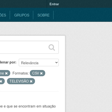
Entrar
ÕES
GRUPOS
SOBRE
denar por
ine
Formatos:
CSV
TELEVISÃO
ine e que se encontram em situação