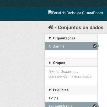
Conjuntos de dados
Organizações
Ancine (1)
Grupos
Não há Grupos que
correspondam a essa busca
Etiquetas
TV (1)
TELEVISÃO (1)