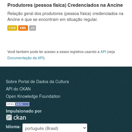
Produtores (pessoa física) Credenciados na Ancine
Relação geral dos produtores (pessoa física) credenciados na
Ancine e que se encontram em situação regular.
CSV
XML
JS
Você também pode ter acesso a esses registros usando a
API
(veja
Documentação da API
).
Sobre Portal de Dados da Cultura
API do CKAN
Open Knowledge Foundation
Impulsionado por
Idioma