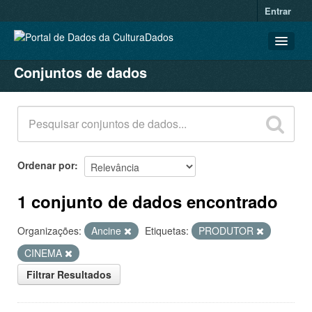
Entrar
Conjuntos de dados
CONJUNTOS DE DADOS
ORGANIZAÇÕES
GRUPOS
SOBRE
Ordenar por
1 conjunto de dados encontrado
Organizações:
Ancine
Etiquetas:
PRODUTOR
CINEMA
Filtrar Resultados