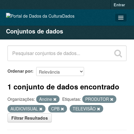
Entrar
Conjuntos de dados
CONJUNTOS DE DADOS
ORGANIZAÇÕES
GRUPOS
SOBRE
Ordenar por
1 conjunto de dados encontrado
Organizações:
Ancine
Etiquetas:
PRODUTOR
AUDIOVISUAL
CPB
TELEVISÃO
Filtrar Resultados