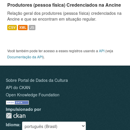
Produtores (pessoa física) Credenciados na Ancine
Relação geral dos produtores (pessoa física) credenciados na
Ancine e que se encontram em situação regular.
CSV
XML
JS
Você também pode ter acesso a esses registros usando a
API
(veja
Documentação da API
).
Sobre Portal de Dados da Cultura
API do CKAN
Open Knowledge Foundation
Impulsionado por
Idioma