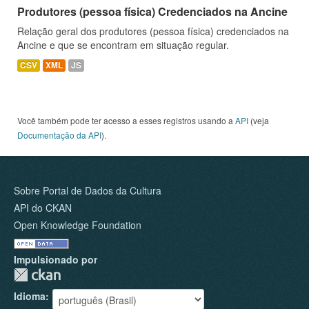
Produtores (pessoa física) Credenciados na Ancine
Relação geral dos produtores (pessoa física) credenciados na
Ancine e que se encontram em situação regular.
CSV
XML
JS
Você também pode ter acesso a esses registros usando a
API
(veja
Documentação da API
).
Sobre Portal de Dados da Cultura
API do CKAN
Open Knowledge Foundation
Impulsionado por
Idioma