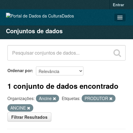
Entrar
Conjuntos de dados
CONJUNTOS DE DADOS
ORGANIZAÇÕES
GRUPOS
SOBRE
Ordenar por
1 conjunto de dados encontrado
Organizações:
Ancine
Etiquetas:
PRODUTOR
ANCINE
Filtrar Resultados