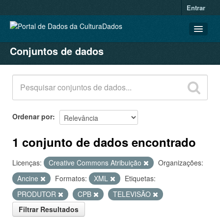
Entrar
Conjuntos de dados
CONJUNTOS DE DADOS
ORGANIZAÇÕES
GRUPOS
SOBRE
Ordenar por
1 conjunto de dados encontrado
Licenças:
Creative Commons Atribuição
Organizações:
Ancine
Formatos:
XML
Etiquetas:
PRODUTOR
CPB
TELEVISÃO
Filtrar Resultados