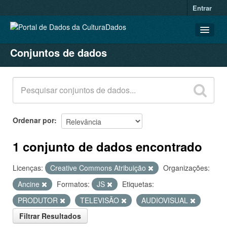
Entrar
Conjuntos de dados
CONJUNTOS DE DADOS
ORGANIZAÇÕES
GRUPOS
SOBRE
Ordenar por
1 conjunto de dados encontrado
Licenças:
Creative Commons Atribuição
Organizações:
Ancine
Formatos:
JS
Etiquetas:
PRODUTOR
TELEVISÃO
AUDIOVISUAL
Filtrar Resultados