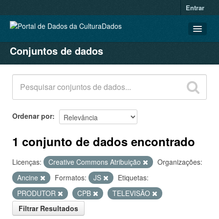
Entrar
Conjuntos de dados
CONJUNTOS DE DADOS
ORGANIZAÇÕES
GRUPOS
SOBRE
Ordenar por
1 conjunto de dados encontrado
Licenças:
Creative Commons Atribuição
Organizações:
Ancine
Formatos:
JS
Etiquetas:
PRODUTOR
CPB
TELEVISÃO
Filtrar Resultados