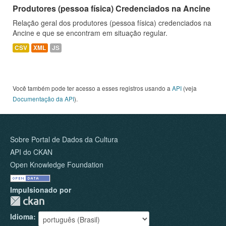
Produtores (pessoa física) Credenciados na Ancine
Relação geral dos produtores (pessoa física) credenciados na
Ancine e que se encontram em situação regular.
CSV
XML
JS
Você também pode ter acesso a esses registros usando a
API
(veja
Documentação da API
).
Sobre Portal de Dados da Cultura
API do CKAN
Open Knowledge Foundation
Impulsionado por
Idioma