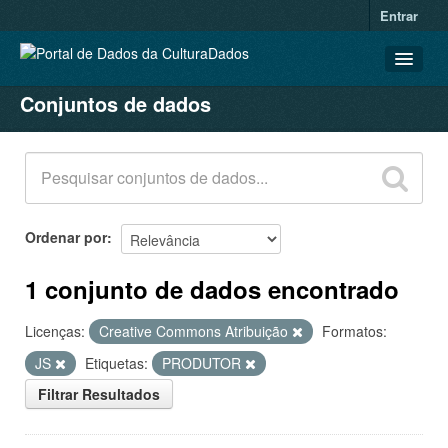
Entrar
Conjuntos de dados
CONJUNTOS DE DADOS
ORGANIZAÇÕES
GRUPOS
SOBRE
Ordenar por
1 conjunto de dados encontrado
Licenças:
Creative Commons Atribuição
Formatos:
JS
Etiquetas:
PRODUTOR
Filtrar Resultados