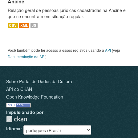
Ancine
Relação geral de pessoas jurídicas cadastradas na Ancine e
que se encontram em situação regular.
CSV
XML
JS
Você também pode ter acesso a esses registros usando a
API
(veja
Documentação da API
).
Sobre Portal de Dados da Cultura
API do CKAN
Open Knowledge Foundation
Impulsionado por
Idioma