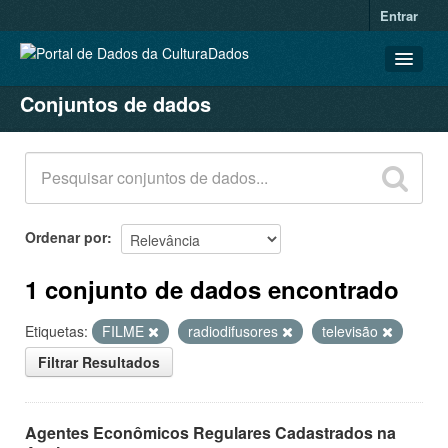
Entrar
Conjuntos de dados
CONJUNTOS DE DADOS
ORGANIZAÇÕES
GRUPOS
SOBRE
Ordenar por
1 conjunto de dados encontrado
Etiquetas:
FILME
radiodifusores
televisão
Filtrar Resultados
Agentes Econômicos Regulares Cadastrados na