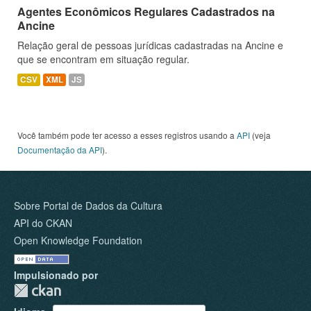
Agentes Econômicos Regulares Cadastrados na
Ancine
Relação geral de pessoas jurídicas cadastradas na Ancine e
que se encontram em situação regular.
CSV
XML
JS
Você também pode ter acesso a esses registros usando a
API
(veja
Documentação da API
).
Sobre Portal de Dados da Cultura
API do CKAN
Open Knowledge Foundation
Impulsionado por