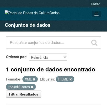
Entrar
Conjuntos de dados
CONJUNTOS DE DADOS
ORGANIZAÇÕES
GRUPOS
SOBRE
Ordenar por
1 conjunto de dados encontrado
Formatos:
XML
Etiquetas:
FILME
radiodifusores
Filtrar Resultados