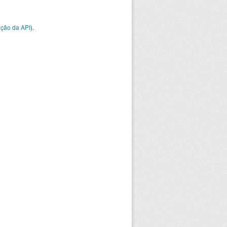
ção da API
).