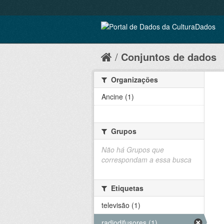
Conjuntos de dados
Organizações
Ancine (1)
Grupos
Não há Grupos que
correspondam a essa busca
Etiquetas
televisão (1)
radiodifusores (1)