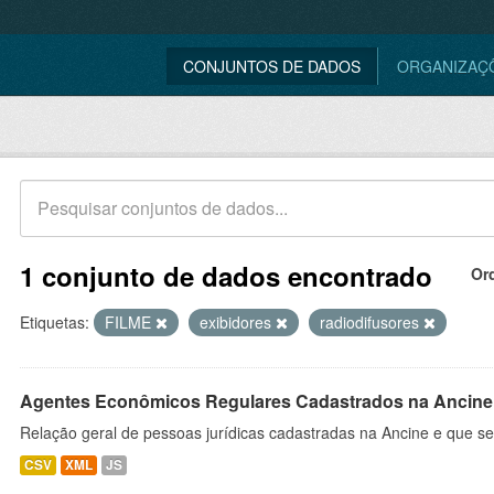
CONJUNTOS DE DADOS
ORGANIZAÇ
1 conjunto de dados encontrado
Or
Etiquetas:
FILME
exibidores
radiodifusores
Agentes Econômicos Regulares Cadastrados na Ancine
Relação geral de pessoas jurídicas cadastradas na Ancine e que se
CSV
XML
JS