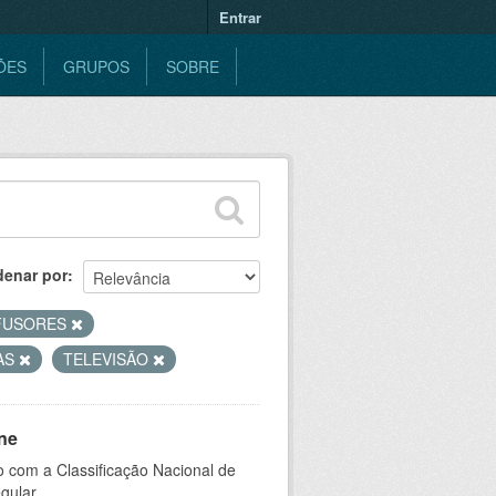
Entrar
ÕES
GRUPOS
SOBRE
denar por
FUSORES
AS
TELEVISÃO
ne
 com a Classificação Nacional de
gular.