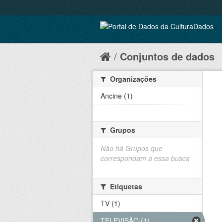
Conjuntos de dados
Organizações
Ancine (1)
Grupos
Não há Grupos que
correspondam a essa busca
Etiquetas
TV (1)
TELEVISÃO (1)