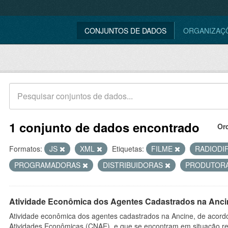
CONJUNTOS DE DADOS
ORGANIZAÇ
1 conjunto de dados encontrado
Or
Formatos:
JS
XML
Etiquetas:
FILME
RADIODI
PROGRAMADORAS
DISTRIBUIDORAS
PRODUTOR
Atividade Econômica dos Agentes Cadastrados na Anci
Atividade econômica dos agentes cadastrados na Ancine, de acordo
Atividades Econômicas (CNAE), e que se encontram em situação re