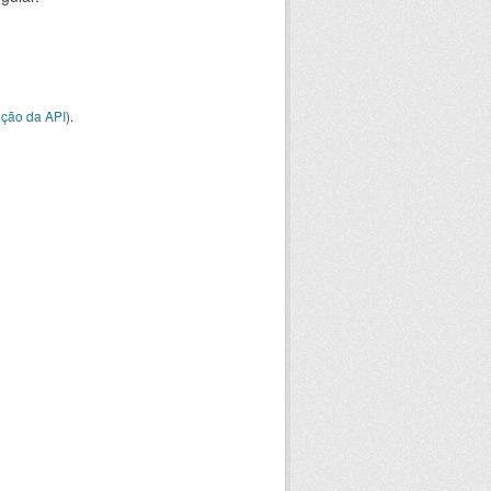
ção da API
).