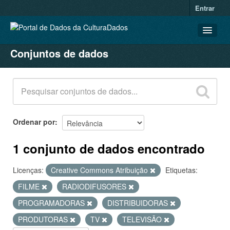
Entrar
Conjuntos de dados
CONJUNTOS DE DADOS
ORGANIZAÇÕES
GRUPOS
SOBRE
Ordenar por
1 conjunto de dados encontrado
Licenças:
Creative Commons Atribuição
Etiquetas:
FILME
RADIODIFUSORES
PROGRAMADORAS
DISTRIBUIDORAS
PRODUTORAS
TV
TELEVISÃO