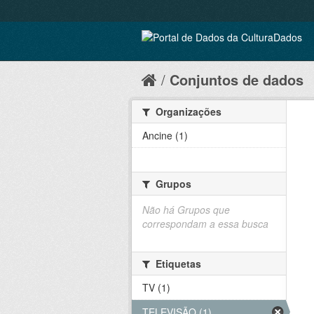
Conjuntos de dados
Organizações
Ancine (1)
Grupos
Não há Grupos que
correspondam a essa busca
Etiquetas
TV (1)
TELEVISÃO (1)