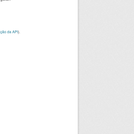
ção da API
).