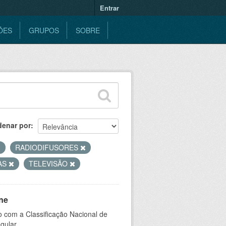
Entrar
ÕES
GRUPOS
SOBRE
denar por
RADIODIFUSORES
AS
TELEVISÃO
ne
 com a Classificação Nacional de
gular.