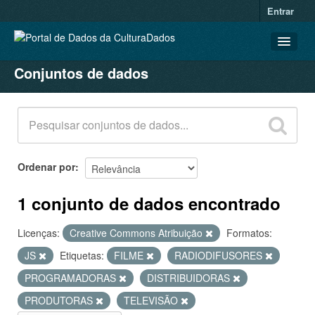
Entrar
Conjuntos de dados
CONJUNTOS DE DADOS
ORGANIZAÇÕES
GRUPOS
SOBRE
Ordenar por
1 conjunto de dados encontrado
Licenças:
Creative Commons Atribuição
Formatos:
JS
Etiquetas:
FILME
RADIODIFUSORES
PROGRAMADORAS
DISTRIBUIDORAS
PRODUTORAS
TELEVISÃO