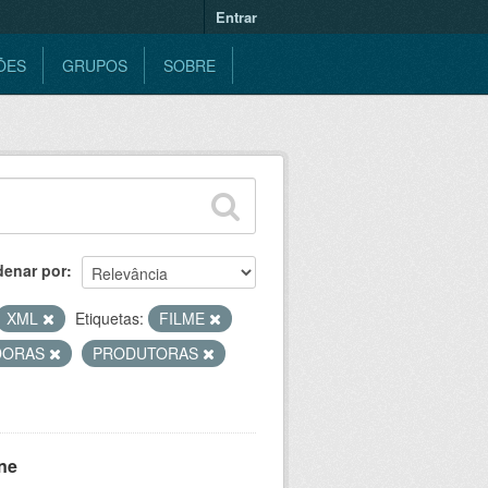
Entrar
ÕES
GRUPOS
SOBRE
denar por
XML
Etiquetas:
FILME
IDORAS
PRODUTORAS
ne