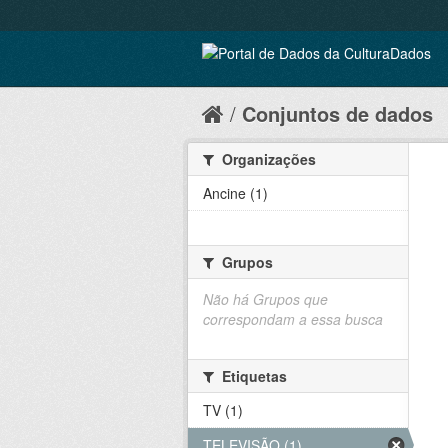
Conjuntos de dados
Organizações
Ancine (1)
Grupos
Não há Grupos que
correspondam a essa busca
Etiquetas
TV (1)
TELEVISÃO (1)