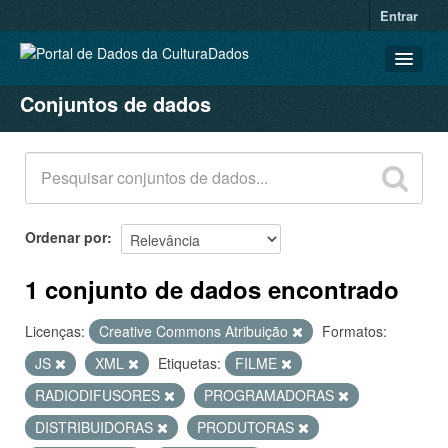
Entrar
Conjuntos de dados
CONJUNTOS DE DADOS
ORGANIZAÇÕES
GRUPOS
SOBRE
Ordenar por
1 conjunto de dados encontrado
Licenças:
Creative Commons Atribuição
Formatos:
JS
XML
Etiquetas:
FILME
RADIODIFUSORES
PROGRAMADORAS
DISTRIBUIDORAS
PRODUTORAS