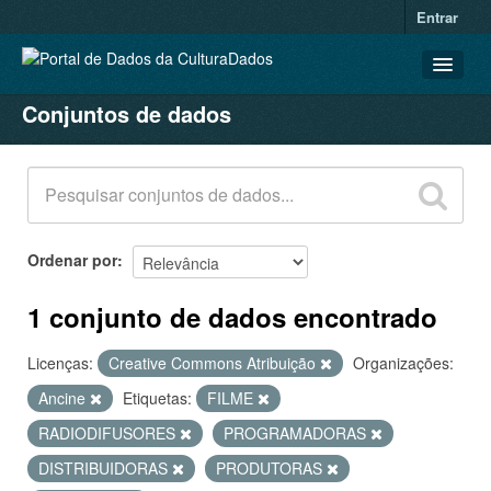
Entrar
Conjuntos de dados
CONJUNTOS DE DADOS
ORGANIZAÇÕES
GRUPOS
SOBRE
Ordenar por
1 conjunto de dados encontrado
Licenças:
Creative Commons Atribuição
Organizações:
Ancine
Etiquetas:
FILME
RADIODIFUSORES
PROGRAMADORAS
DISTRIBUIDORAS
PRODUTORAS