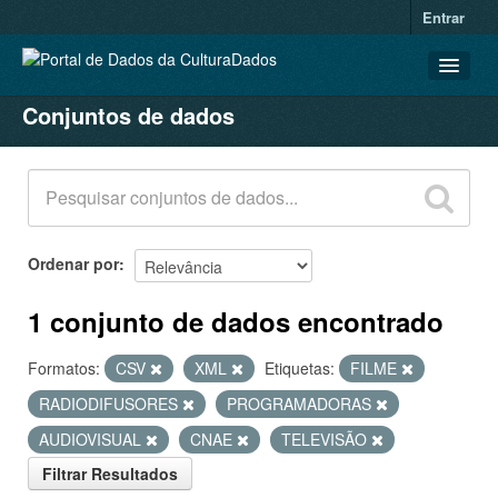
Entrar
Conjuntos de dados
CONJUNTOS DE DADOS
ORGANIZAÇÕES
GRUPOS
SOBRE
Ordenar por
1 conjunto de dados encontrado
Formatos:
CSV
XML
Etiquetas:
FILME
RADIODIFUSORES
PROGRAMADORAS
AUDIOVISUAL
CNAE
TELEVISÃO
Filtrar Resultados