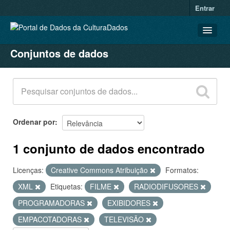
Entrar
Conjuntos de dados
CONJUNTOS DE DADOS
ORGANIZAÇÕES
GRUPOS
SOBRE
Ordenar por
1 conjunto de dados encontrado
Licenças:
Creative Commons Atribuição
Formatos:
XML
Etiquetas:
FILME
RADIODIFUSORES
PROGRAMADORAS
EXIBIDORES
EMPACOTADORAS
TELEVISÃO