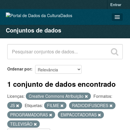
Entrar
Conjuntos de dados
CONJUNTOS DE DADOS
ORGANIZAÇÕES
GRUPOS
SOBRE
Ordenar por
1 conjunto de dados encontrado
Licenças:
Creative Commons Atribuição
Formatos:
JS
Etiquetas:
FILME
RADIODIFUSORES
PROGRAMADORAS
EMPACOTADORAS
TELEVISÃO