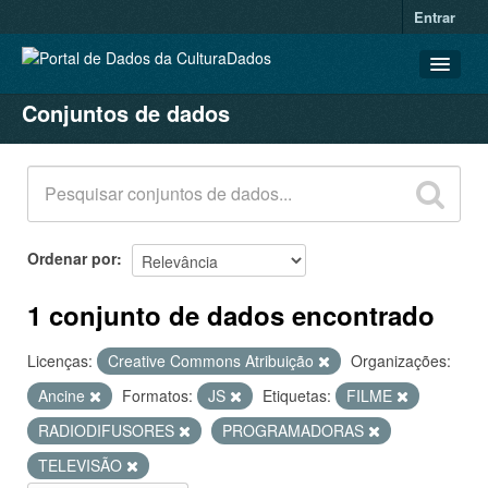
Entrar
Conjuntos de dados
CONJUNTOS DE DADOS
ORGANIZAÇÕES
GRUPOS
SOBRE
Ordenar por
1 conjunto de dados encontrado
Licenças:
Creative Commons Atribuição
Organizações:
Ancine
Formatos:
JS
Etiquetas:
FILME
RADIODIFUSORES
PROGRAMADORAS
TELEVISÃO