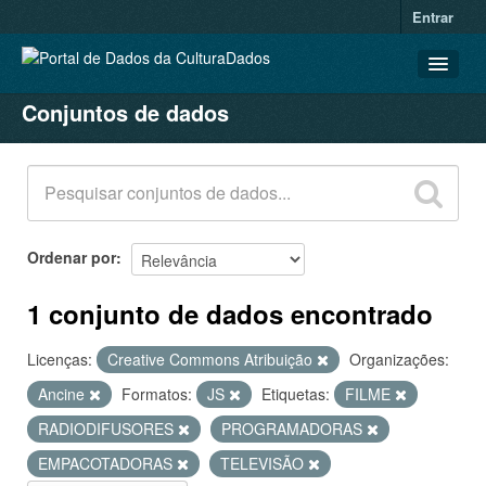
Entrar
Conjuntos de dados
CONJUNTOS DE DADOS
ORGANIZAÇÕES
GRUPOS
SOBRE
Ordenar por
1 conjunto de dados encontrado
Licenças:
Creative Commons Atribuição
Organizações:
Ancine
Formatos:
JS
Etiquetas:
FILME
RADIODIFUSORES
PROGRAMADORAS
EMPACOTADORAS
TELEVISÃO