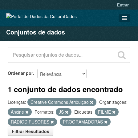
Entrar
Conjuntos de dados
CONJUNTOS DE DADOS
ORGANIZAÇÕES
GRUPOS
SOBRE
Ordenar por
1 conjunto de dados encontrado
Licenças:
Creative Commons Atribuição
Organizações:
Ancine
Formatos:
JS
Etiquetas:
FILME
RADIODIFUSORES
PROGRAMADORAS
Filtrar Resultados