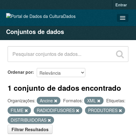
Entrar
Conjuntos de dados
CONJUNTOS DE DADOS
ORGANIZAÇÕES
GRUPOS
SOBRE
Ordenar por
1 conjunto de dados encontrado
Organizações:
Ancine
Formatos:
XML
Etiquetas:
FILME
RADIODIFUSORES
PRODUTORES
DISTRIBUIDORAS
Filtrar Resultados