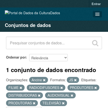
Entrar
Conjuntos de dados
CONJUNTOS DE DADOS
ORGANIZAÇÕES
GRUPOS
SOBRE
Ordenar por
1 conjunto de dados encontrado
Organizações:
Ancine
Formatos:
JS
Etiquetas:
FILME
RADIODIFUSORES
PRODUTORES
DISTRIBUIDORAS
AUDIOVISUAL
PRODUTORAS
TELEVISÃO