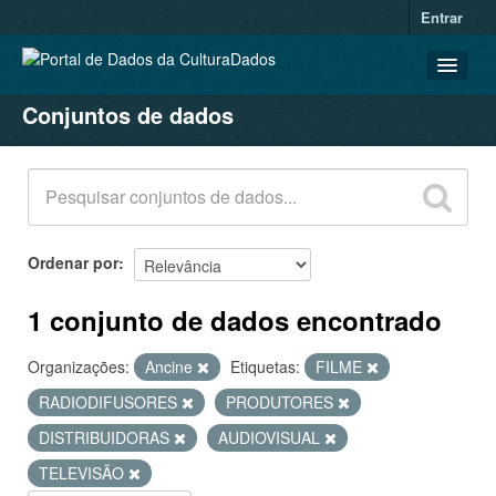
Entrar
Conjuntos de dados
CONJUNTOS DE DADOS
ORGANIZAÇÕES
GRUPOS
SOBRE
Ordenar por
1 conjunto de dados encontrado
Organizações:
Ancine
Etiquetas:
FILME
RADIODIFUSORES
PRODUTORES
DISTRIBUIDORAS
AUDIOVISUAL
TELEVISÃO