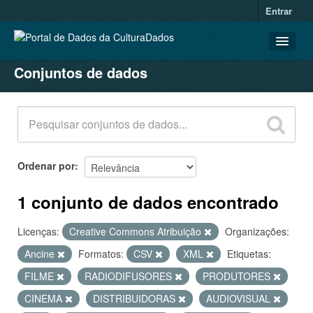
Entrar
Conjuntos de dados
CONJUNTOS DE DADOS
ORGANIZAÇÕES
GRUPOS
SOBRE
Ordenar por
1 conjunto de dados encontrado
Licenças:
Creative Commons Atribuição
Organizações:
Ancine
Formatos:
CSV
XML
Etiquetas:
FILME
RADIODIFUSORES
PRODUTORES
CINEMA
DISTRIBUIDORAS
AUDIOVISUAL