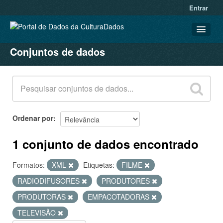
Entrar
Conjuntos de dados
CONJUNTOS DE DADOS
ORGANIZAÇÕES
GRUPOS
SOBRE
Ordenar por
1 conjunto de dados encontrado
Formatos:
XML
Etiquetas:
FILME
RADIODIFUSORES
PRODUTORES
PRODUTORAS
EMPACOTADORAS
TELEVISÃO