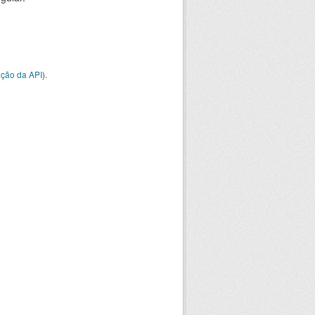
ção da API
).