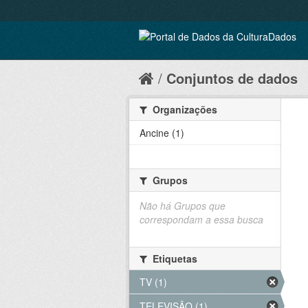
Conjuntos de dados
Organizações
Ancine (1)
Grupos
Não há Grupos que
correspondam a essa busca
Etiquetas
TV (1)
TELEVISÃO (1)