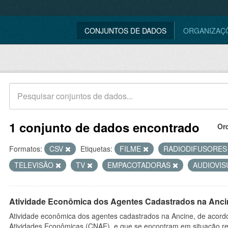
CONJUNTOS DE DADOS
ORGANIZAÇ
1 conjunto de dados encontrado
Or
Formatos:
CSV
Etiquetas:
FILME
RADIODIFUSORE
TELEVISÃO
TV
EMPACOTADORAS
AUDIOVI
Atividade Econômica dos Agentes Cadastrados na Anci
Atividade econômica dos agentes cadastrados na Ancine, de acordo
Atividades Econômicas (CNAE), e que se encontram em situação re