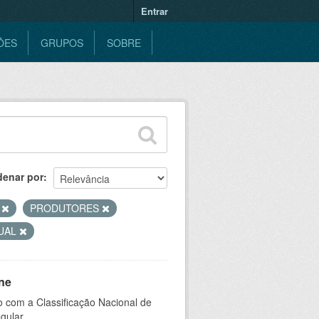
Entrar
ÕES
GRUPOS
SOBRE
denar por
S
PRODUTORES
SUAL
ne
 com a Classificação Nacional de
gular.