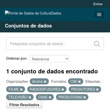
Entrar
Conjuntos de dados
CONJUNTOS DE DADOS
ORGANIZAÇÕES
GRUPOS
SOBRE
Ordenar por
1 conjunto de dados encontrado
Organizações:
Ancine
Formatos:
CSV
Etiquetas:
FILME
RADIODIFUSORES
PRODUTORES
TELEVISÃO
CNAE
PRODUTORAS
Filtrar Resultados