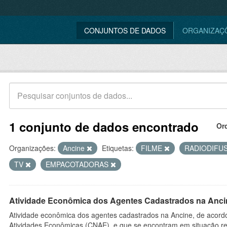
CONJUNTOS DE DADOS
ORGANIZAÇ
1 conjunto de dados encontrado
Or
Organizações:
Ancine
Etiquetas:
FILME
RADIODIFU
TV
EMPACOTADORAS
Atividade Econômica dos Agentes Cadastrados na Anci
Atividade econômica dos agentes cadastrados na Ancine, de acordo
Atividades Econômicas (CNAE), e que se encontram em situação re