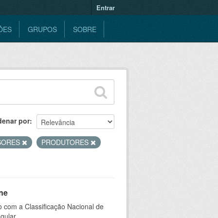
Entrar
ÕES
GRUPOS
SOBRE
denar por
SORES
PRODUTORES
ne
 com a Classificação Nacional de
gular.