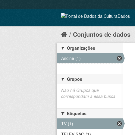
Conjuntos de dados
Organizações
Ancine (1)
Grupos
Não há Grupos que
correspondam a essa busca
Etiquetas
TV (1)
TELEVISÃO (1)