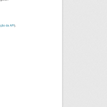
ção da API
).