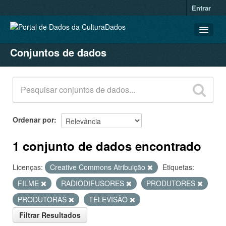
Entrar
Conjuntos de dados
CONJUNTOS DE DADOS
ORGANIZAÇÕES
GRUPOS
SOBRE
Ordenar por
1 conjunto de dados encontrado
Licenças:
Creative Commons Atribuição
Etiquetas:
FILME
RADIODIFUSORES
PRODUTORES
PRODUTORAS
TELEVISÃO
Filtrar Resultados