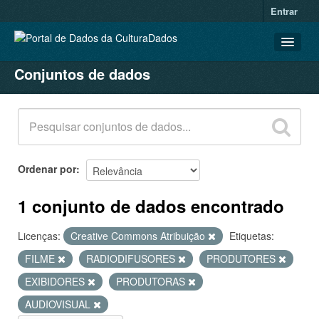
Entrar
Conjuntos de dados
CONJUNTOS DE DADOS
ORGANIZAÇÕES
GRUPOS
SOBRE
Ordenar por
1 conjunto de dados encontrado
Licenças:
Creative Commons Atribuição
Etiquetas:
FILME
RADIODIFUSORES
PRODUTORES
EXIBIDORES
PRODUTORAS
AUDIOVISUAL