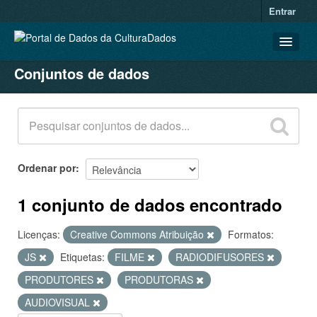
Entrar
Conjuntos de dados
CONJUNTOS DE DADOS
ORGANIZAÇÕES
GRUPOS
SOBRE
Ordenar por
1 conjunto de dados encontrado
Licenças:
Creative Commons Atribuição
Formatos:
JS
Etiquetas:
FILME
RADIODIFUSORES
PRODUTORES
PRODUTORAS
AUDIOVISUAL