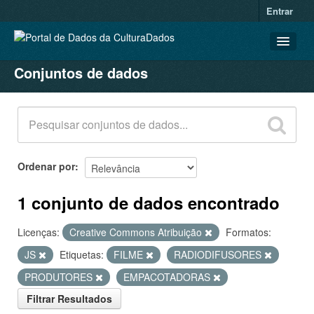
Entrar
Conjuntos de dados
CONJUNTOS DE DADOS
ORGANIZAÇÕES
GRUPOS
SOBRE
Ordenar por
1 conjunto de dados encontrado
Licenças:
Creative Commons Atribuição
Formatos:
JS
Etiquetas:
FILME
RADIODIFUSORES
PRODUTORES
EMPACOTADORAS
Filtrar Resultados