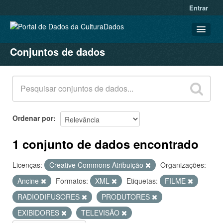
Entrar
Conjuntos de dados
CONJUNTOS DE DADOS
ORGANIZAÇÕES
GRUPOS
SOBRE
Ordenar por
1 conjunto de dados encontrado
Licenças:
Creative Commons Atribuição
Organizações:
Ancine
Formatos:
XML
Etiquetas:
FILME
RADIODIFUSORES
PRODUTORES
EXIBIDORES
TELEVISÃO