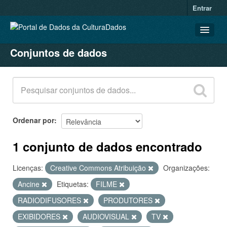
Entrar
Conjuntos de dados
CONJUNTOS DE DADOS
ORGANIZAÇÕES
GRUPOS
SOBRE
Ordenar por
1 conjunto de dados encontrado
Licenças:
Creative Commons Atribuição
Organizações:
Ancine
Etiquetas:
FILME
RADIODIFUSORES
PRODUTORES
EXIBIDORES
AUDIOVISUAL
TV