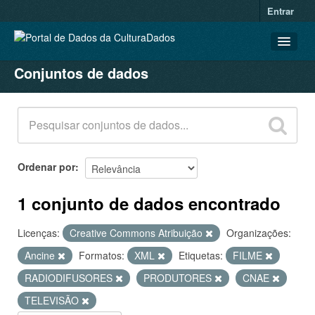
Entrar
Conjuntos de dados
CONJUNTOS DE DADOS
ORGANIZAÇÕES
GRUPOS
SOBRE
Ordenar por
1 conjunto de dados encontrado
Licenças:
Creative Commons Atribuição
Organizações:
Ancine
Formatos:
XML
Etiquetas:
FILME
RADIODIFUSORES
PRODUTORES
CNAE
TELEVISÃO