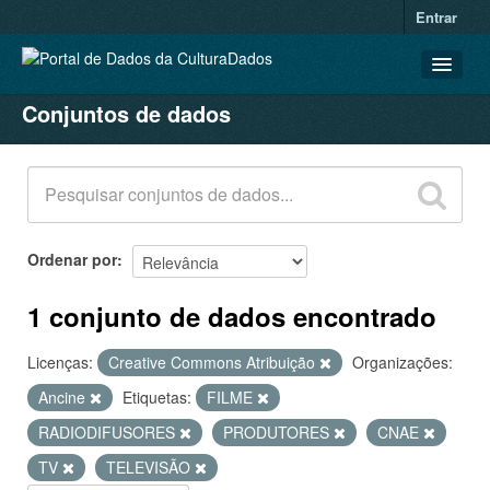
Entrar
Conjuntos de dados
CONJUNTOS DE DADOS
ORGANIZAÇÕES
GRUPOS
SOBRE
Ordenar por
1 conjunto de dados encontrado
Licenças:
Creative Commons Atribuição
Organizações:
Ancine
Etiquetas:
FILME
RADIODIFUSORES
PRODUTORES
CNAE
TV
TELEVISÃO