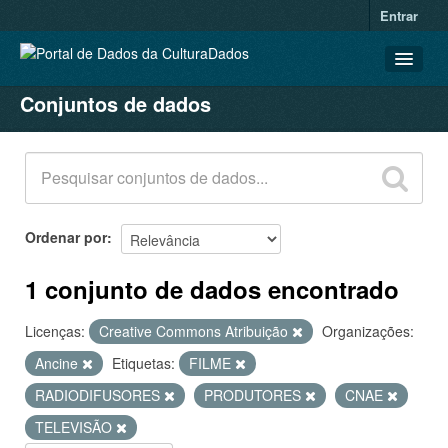
Entrar
Conjuntos de dados
CONJUNTOS DE DADOS
ORGANIZAÇÕES
GRUPOS
SOBRE
Ordenar por
1 conjunto de dados encontrado
Licenças:
Creative Commons Atribuição
Organizações:
Ancine
Etiquetas:
FILME
RADIODIFUSORES
PRODUTORES
CNAE
TELEVISÃO