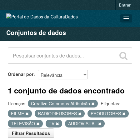
Entrar
Conjuntos de dados
CONJUNTOS DE DADOS
ORGANIZAÇÕES
GRUPOS
SOBRE
Ordenar por
1 conjunto de dados encontrado
Licenças:
Creative Commons Atribuição
Etiquetas:
FILME
RADIODIFUSORES
PRODUTORES
TELEVISÃO
TV
AUDIOVISUAL
Filtrar Resultados