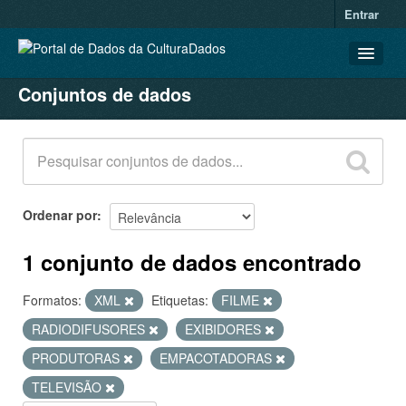
Entrar
Conjuntos de dados
CONJUNTOS DE DADOS
ORGANIZAÇÕES
GRUPOS
SOBRE
Ordenar por
1 conjunto de dados encontrado
Formatos:
XML
Etiquetas:
FILME
RADIODIFUSORES
EXIBIDORES
PRODUTORAS
EMPACOTADORAS
TELEVISÃO