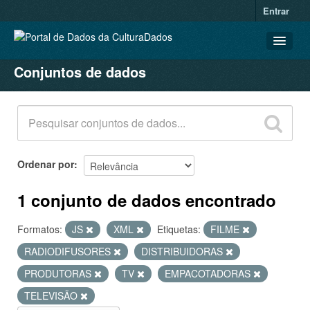
Entrar
Conjuntos de dados
CONJUNTOS DE DADOS
ORGANIZAÇÕES
GRUPOS
SOBRE
Ordenar por
1 conjunto de dados encontrado
Formatos:
JS
XML
Etiquetas:
FILME
RADIODIFUSORES
DISTRIBUIDORAS
PRODUTORAS
TV
EMPACOTADORAS
TELEVISÃO