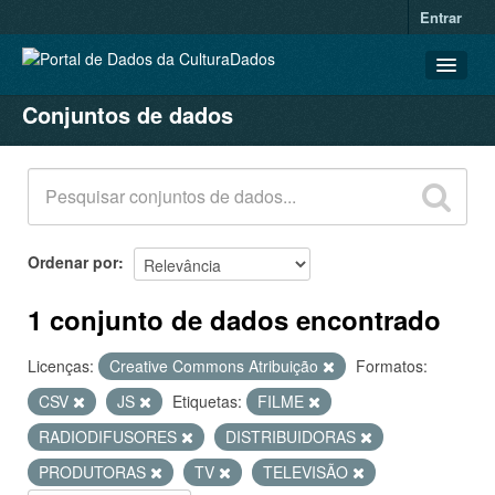
Entrar
Conjuntos de dados
CONJUNTOS DE DADOS
ORGANIZAÇÕES
GRUPOS
SOBRE
Ordenar por
1 conjunto de dados encontrado
Licenças:
Creative Commons Atribuição
Formatos:
CSV
JS
Etiquetas:
FILME
RADIODIFUSORES
DISTRIBUIDORAS
PRODUTORAS
TV
TELEVISÃO