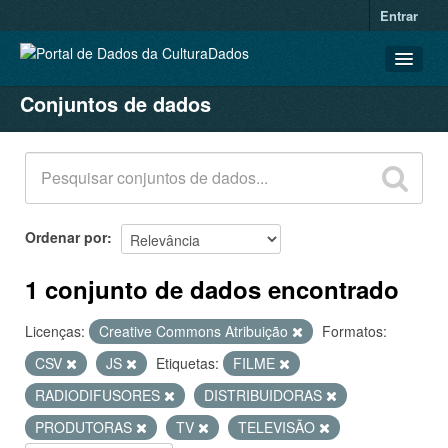
Entrar
Conjuntos de dados
CONJUNTOS DE DADOS
ORGANIZAÇÕES
GRUPOS
SOBRE
Ordenar por
1 conjunto de dados encontrado
Licenças:
Creative Commons Atribuição
Formatos:
CSV
JS
Etiquetas:
FILME
RADIODIFUSORES
DISTRIBUIDORAS
PRODUTORAS
TV
TELEVISÃO