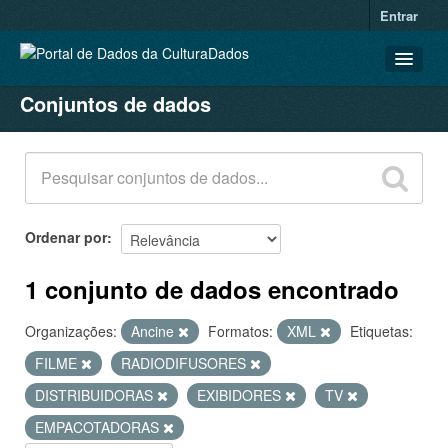
Entrar
Conjuntos de dados
CONJUNTOS DE DADOS
ORGANIZAÇÕES
GRUPOS
SOBRE
Ordenar por
1 conjunto de dados encontrado
Organizações:
Ancine
Formatos:
XML
Etiquetas:
FILME
RADIODIFUSORES
DISTRIBUIDORAS
EXIBIDORES
TV
EMPACOTADORAS