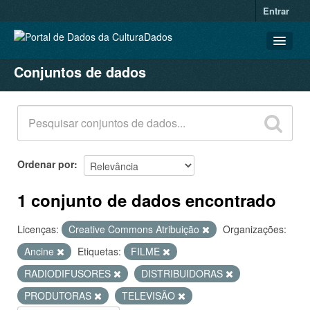
Entrar
Conjuntos de dados
CONJUNTOS DE DADOS
ORGANIZAÇÕES
GRUPOS
SOBRE
Ordenar por
1 conjunto de dados encontrado
Licenças:
Creative Commons Atribuição
Organizações:
Ancine
Etiquetas:
FILME
RADIODIFUSORES
DISTRIBUIDORAS
PRODUTORAS
TELEVISÃO